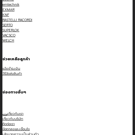
emtechnik
EXMAR
KNF
RASTELLI RACORDI
SERTO
SUPERLOK
VACSCO
WELCH
ช่วยเหลือลูกค้า
แจ้งชำระเงิน
วิธีจัดส่งสินค้า
ช่องทางอื่นๆ
เกี่ยวกับเรา
เกี่ยวกับบริษัท
ติดต่อเรา
ข้อตกลงและเงื่อนไข
นโยบายความเป็นส่วนตัว