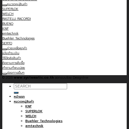
หมวดหมู่สินค้า
SUPERLOK
WELCH
RASTELLI RACORDI
BUENO
KNF
emtechnik
Buehler Technologies
SERTO
ช่วยเหลือลูกค้า
แจ้งชำระเงิน
วิธีจัดส่งสินค้า
ติดตามการสั่งซื้อ
คำถามที่พบบ่อย
ช่องทางอื่นๆ
© 2026
www.systematic.co.th
ออกแบบโดย Designlnw
Search
for:
หน้าแรก
หมวดหมู่สินค้า
KNF
SUPERLOK
WELCH
Buehler Technologies
emtechnik