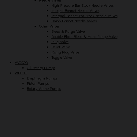
Needle Vlaves
High Pressure Bar Stock Needle Valves
Integral Bonnet Needle Valves
Intergral Bonnet Bar Stock Needle Valves
Union Bonnet Needle Valves
Other Valves
Bleed & Purge Valve
Double Block Bleed & Mono flange Valve
Plug Valve
Relief Valve
Rising Plug Valve
Toggle Valve
VACSCO
Oil Rotary Pumps
WELCH
Diaphragm Pumps
Piston Pumps
Rotary Vanne Pumps