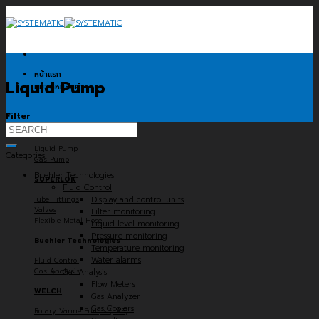
Skip
to
content
หน้าแรก
Liquid Pump
หมวดหมู่สินค้า
Filter
Search
KNF
for:
Liquid Pump
Categories
Gas Pump
Buehler Technologies
SUPERLOK
Fluid Control
Tube Fittings
Display and control units
Valves
Filter monitoring
Flexible Metal Hose
Liquid level monitoring
Pressure monitoring
Buehler Technologies
Temperature monitoring
Water alarms
Fluid Control
Gas Analysis
Gas Analysis
Flow Meters
WELCH
Gas Analyzer
Gas Coolers
Rotary Vanne Pumps (LAB)