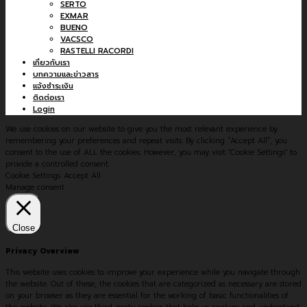
SERTO
EXMAR
BUENO
VACSCO
RASTELLI RACORDI
เกี่ยวกับเรา
บทความและข่าวสาร
แจ้งชำระเงิน
ติดต่อเรา
Login
We use cookies on our website to give you the most relevant experience by
remembering your preferences and repeat visits. By clicking “Accept All”, you
consent to the use of ALL the cookies. However, you may visit "Cookie Settings" to
provide a controlled consent.
Cookie Settings
Accept All
Manage consent
Close
Privacy Overview
This website uses cookies to improve your experience while you navigate through
the website. Out of these, the cookies that are categorized as necessary are stored
on your browser as they are essential for the working of basic functionalities of