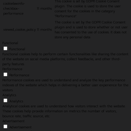
This cookie is set by GDPR Cookie Consent
cookielawinfo-
plugin. The cookie is used to store the user
checkbox-
11 months
consent for the cookies in the category
performance
"Performance".
The cookie is set by the GDPR Cookie Consent
plugin and is used to store whether or not user
viewed_cookie_policy
11 months
has consented to the use of cookies. It does not
store any personal data.
Functional
Functional
Functional cookies help to perform certain functionalities like sharing the content
of the website on social media platforms, collect feedbacks, and other third-
party features.
Performance
Performance
Performance cookies are used to understand and analyze the key performance
indexes of the website which helps in delivering a better user experience for the
visitors.
Analytics
Analytics
Analytical cookies are used to understand how visitors interact with the website.
These cookies help provide information on metrics the number of visitors,
bounce rate, traffic source, etc.
Advertisement
Advertisement