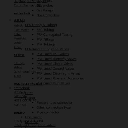
Gas Filters
Diaphragm Pumps (LAB)
Piston Pumps (LAB)
Gas probes
Gas Pumps
emtechnik
Nox Convertors
BUENO
Fitting
PFA Fitting & Tubing
Valves
FEP Tubing
Flow meter
Filter
PFA Corrugated Tubing
Manifold
PFA Fittings
Other
PFA Tubings
Tubes
PFA-lined Fittings and Valves
PFA Lined Ball Valves
SERTO
PFA Lined Butterfly Valves
Fittings
PFA Lined Check Valves
Valves
PFA Lined Control Valves
Quick couplings
PFA Lined Diaphragm Valves
Tubes
PFA Lined Pipe and Accessories
PFA Lined Plug Valves
RASTELLI RACORDI
emtechnik
DIN2523
Filter
SAE J 514
Fitting
HOSE COUPLING
Flexible tube connector
ADAPTOR
Other connection type
Pipe connector
BUENO
Flow meter
PFA Fitting & Tubing
Manifold
PFA-lined Fittings and Valves
Other