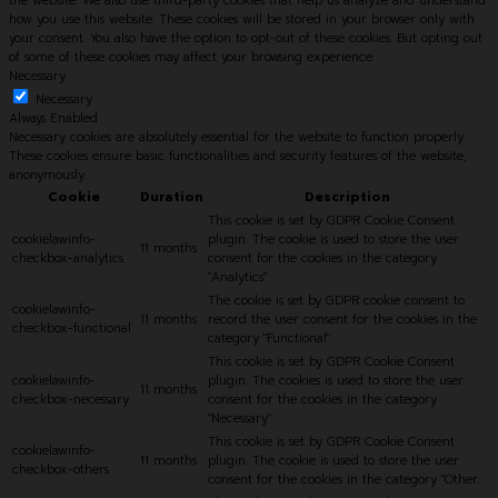
the website. We also use third-party cookies that help us analyze and understand
how you use this website. These cookies will be stored in your browser only with
your consent. You also have the option to opt-out of these cookies. But opting out
of some of these cookies may affect your browsing experience.
Necessary
Necessary
Always Enabled
Necessary cookies are absolutely essential for the website to function properly.
These cookies ensure basic functionalities and security features of the website,
anonymously.
Cookie
Duration
Description
This cookie is set by GDPR Cookie Consent
cookielawinfo-
plugin. The cookie is used to store the user
11 months
checkbox-analytics
consent for the cookies in the category
"Analytics".
The cookie is set by GDPR cookie consent to
cookielawinfo-
11 months
record the user consent for the cookies in the
checkbox-functional
category "Functional".
This cookie is set by GDPR Cookie Consent
cookielawinfo-
plugin. The cookies is used to store the user
11 months
checkbox-necessary
consent for the cookies in the category
"Necessary".
This cookie is set by GDPR Cookie Consent
cookielawinfo-
11 months
plugin. The cookie is used to store the user
checkbox-others
consent for the cookies in the category "Other.