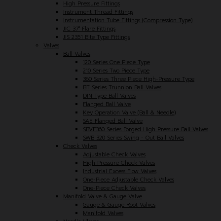
High Pressure Fittings
Instrument Thread Fittings
Instrumentation Tube Fittings (Compression Type)
JIC 37° Flare Fittings
JIS 2351 Bite Type Fittings
Valves
Ball Valves
120 Series One Piece Type
210 Series Two Piece Type
360 Series Three Piece High-Pressure Type
BT Series Trunnion Ball Valves
DIN Type Ball Valves
Flanged Ball Valve
Key Operation Valve (Ball & Needle)
SAE Flanged Ball Valve
SBVF360 Series Forged High Pressure Ball Valves
SWB 320 Series Swing - Out Ball Valves
Check Valves
Adjustable Check Valves
High Pressure Check Valves
Industrial Excess Flow Valves
One-Piece Adjustable Check Valves
One-Piece Check Valves
Manifold Valve & Gauge Valve
Gauge & Gauge Root Valves
Manifold Valves