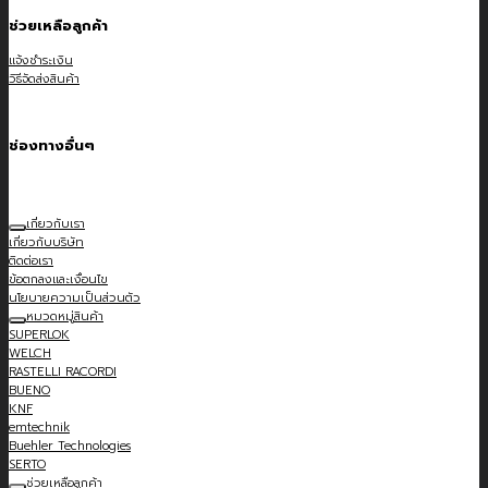
ช่วยเหลือลูกค้า
แจ้งชำระเงิน
วิธีจัดส่งสินค้า
ช่องทางอื่นๆ
เกี่ยวกับเรา
เกี่ยวกับบริษัท
ติดต่อเรา
ข้อตกลงและเงื่อนไข
นโยบายความเป็นส่วนตัว
หมวดหมู่สินค้า
SUPERLOK
WELCH
RASTELLI RACORDI
BUENO
KNF
emtechnik
Buehler Technologies
SERTO
ช่วยเหลือลูกค้า