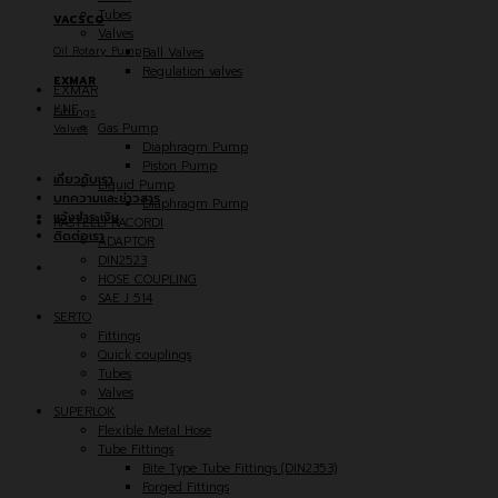
Tubes
VACSCO
Valves
Oil Rotary Pump
Ball Valves
Regulation valves
EXMAR
EXMAR
KNF
Fittings
Gas Pump
Valves
Diaphragm Pump
Piston Pump
เกี่ยวกับเรา
Liquid Pump
บทความและข่าวสาร
Diaphragm Pump
แจ้งชำระเงิน
RASTELLI RACORDI
ติดต่อเรา
ADAPTOR
DIN2523
HOSE COUPLING
SAE J 514
SERTO
Fittings
Quick couplings
Tubes
Valves
SUPERLOK
Flexible Metal Hose
Tube Fittings
Bite Type Tube Fittings (DIN2353)
Forged Fittings