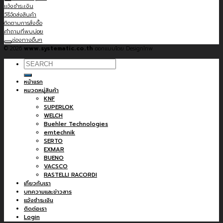
แจ้งชำระเงิน
วิธีจัดส่งสินค้า
ติดตามการสั่งซื้อ
คำถามที่พบบ่อย
ช่องทางอื่นๆ
© 2026
www.systematic.co.th
ออกแบบโดย Designlnw
Search
for:
หน้าแรก
หมวดหมู่สินค้า
KNF
SUPERLOK
WELCH
Buehler Technologies
emtechnik
SERTO
EXMAR
BUENO
VACSCO
RASTELLI RACORDI
เกี่ยวกับเรา
บทความและข่าวสาร
แจ้งชำระเงิน
ติดต่อเรา
Login