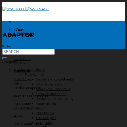
Skip
to
content
หน้าแรก
ADAPTOR
หมวดหมู่สินค้า
Filter
Search
KNF
for:
Liquid Pump
Categories
Gas Pump
Buehler Technologies
SUPERLOK
Fluid Control
Tube Fittings
Display and control units
Valves
Filter monitoring
Flexible Metal Hose
Liquid level monitoring
Pressure monitoring
Buehler Technologies
Temperature monitoring
Water alarms
Fluid Control
Gas Analysis
Gas Analysis
Flow Meters
WELCH
Gas Analyzer
Gas Coolers
Rotary Vanne Pumps (LAB)