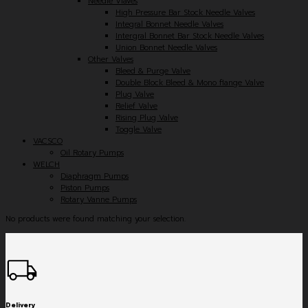
Needle Vlaves
High Pressure Bar Stock Needle Valves
Integral Bonnet Needle Valves
Intergral Bonnet Bar Stock Needle Valves
Union Bonnet Needle Valves
Other Valves
Bleed & Purge Valve
Double Block Bleed & Mono flange Valve
Plug Valve
Relief Valve
Rising Plug Valve
Toggle Valve
VACSCO
Oil Rotary Pumps
WELCH
Diaphragm Pumps
Piston Pumps
Rotary Vanne Pumps
No products were found matching your selection.
Delivery