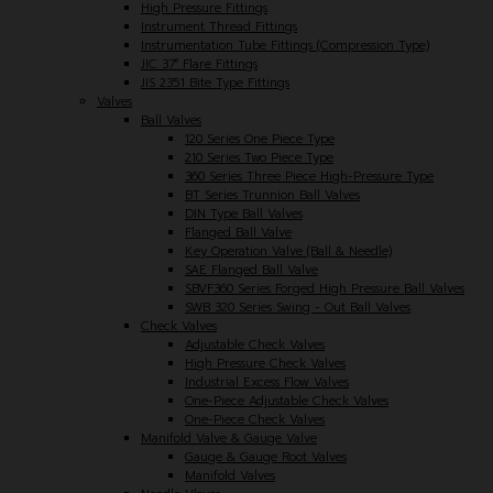
High Pressure Fittings
Instrument Thread Fittings
Instrumentation Tube Fittings (Compression Type)
JIC 37° Flare Fittings
JIS 2351 Bite Type Fittings
Valves
Ball Valves
120 Series One Piece Type
210 Series Two Piece Type
360 Series Three Piece High-Pressure Type
BT Series Trunnion Ball Valves
DIN Type Ball Valves
Flanged Ball Valve
Key Operation Valve (Ball & Needle)
SAE Flanged Ball Valve
SBVF360 Series Forged High Pressure Ball Valves
SWB 320 Series Swing - Out Ball Valves
Check Valves
Adjustable Check Valves
High Pressure Check Valves
Industrial Excess Flow Valves
One-Piece Adjustable Check Valves
One-Piece Check Valves
Manifold Valve & Gauge Valve
Gauge & Gauge Root Valves
Manifold Valves