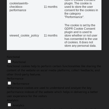
cookielawinfo-
plugin. The cookie is
checkbox-
11 months
used to store the user
performance
consent for the cookies in
the category
"Performance".
The cookie is set by the
GDPR Cookie Consent
plugin and is used to
viewed_cookie_policy
11 months
store whether or not user
has consented to the use
of cookies. It does not
store any personal data.
Functional
Functional
Functional cookies help to perform certain functionalities like sharing the
content of the website on social media platforms, collect feedbacks, and
other third-party features.
Performance
Performance
Performance cookies are used to understand and analyze the key
performance indexes of the website which helps in delivering a better
user experience for the visitors.
Analytics
Analytics