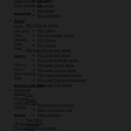
Gas Filters
Diaphragm Pumps (LAB)
Piston Pumps (LAB)
Gas probes
Gas Pumps
emtechnik
Nox Convertors
BUENO
Fitting
PFA Fitting & Tubing
Valves
FEP Tubing
Flow meter
Filter
PFA Corrugated Tubing
Manifold
PFA Fittings
Other
PFA Tubings
Tubes
PFA-lined Fittings and Valves
PFA Lined Ball Valves
SERTO
PFA Lined Butterfly Valves
Fittings
PFA Lined Check Valves
Valves
PFA Lined Control Valves
Quick couplings
PFA Lined Diaphragm Valves
Tubes
PFA Lined Pipe and Accessories
PFA Lined Plug Valves
RASTELLI RACORDI
emtechnik
DIN2523
Filter
SAE J 514
Fitting
HOSE COUPLING
Flexible tube connector
ADAPTOR
Other connection type
Pipe connector
BUENO
Flow meter
PFA Fitting & Tubing
Manifold
PFA-lined Fittings and Valves
Other