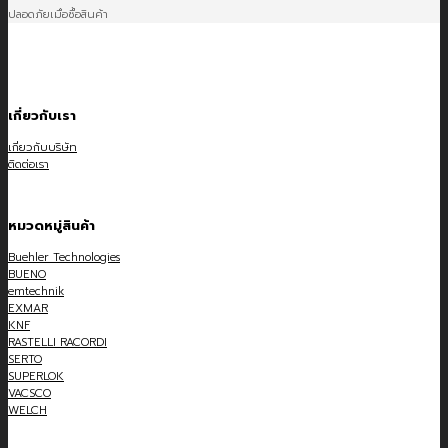
ปลอดภัยเมื่อซื้อสินค้า
เกี่ยวกับเรา
เกี่ยวกับบริษัท
ติดต่อเรา
หมวดหมู่สินค้า
Buehler Technologies
BUENO
emtechnik
EXMAR
KNF
RASTELLI RACORDI
SERTO
SUPERLOK
VACSCO
WELCH