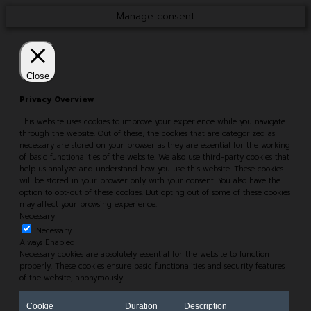
Manage consent
Close
Privacy Overview
This website uses cookies to improve your experience while you navigate
through the website. Out of these, the cookies that are categorized as
necessary are stored on your browser as they are essential for the working
of basic functionalities of the website. We also use third-party cookies that
help us analyze and understand how you use this website. These cookies
will be stored in your browser only with your consent. You also have the
option to opt-out of these cookies. But opting out of some of these cookies
may affect your browsing experience.
Necessary
Necessary
Always Enabled
Necessary cookies are absolutely essential for the website to function
properly. These cookies ensure basic functionalities and security features
of the website, anonymously.
Cookie
Duration
Description