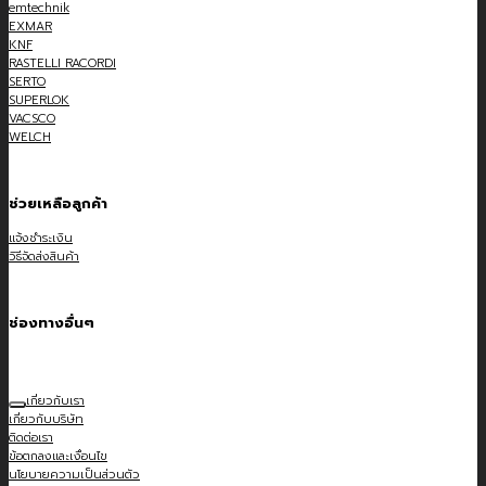
emtechnik
EXMAR
KNF
RASTELLI RACORDI
SERTO
SUPERLOK
VACSCO
WELCH
ช่วยเหลือลูกค้า
แจ้งชำระเงิน
วิธีจัดส่งสินค้า
ช่องทางอื่นๆ
เกี่ยวกับเรา
เกี่ยวกับบริษัท
ติดต่อเรา
ข้อตกลงและเงื่อนไข
นโยบายความเป็นส่วนตัว