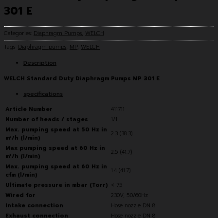
301 E
Categories:
Diaphragm Pumps
,
WELCH
Tags:
Diaphragm pumps
,
MP
,
WELCH
Description
WELCH Standard Duty Diaphragm Pumps MP 301 E
specifications
Article Number
411711
Number of heads / stages
1/1
Max. pumping speed at 50 Hz in
2.3 (38.3)
m³/h (l/min)
Max pumping speed at 60 Hz in
2.5 (41.7)
m³/h (l/min)
Max. pumping speed at 60 Hz in
1.4 (41.7)
cfm (l/min)
Ultimate pressure in mbar (Torr)
< 75
Wired for
230V, 50/60Hz
Intake connection
Hose nozzle DN 8
Exhaust connection
Hose nozzle DN 8