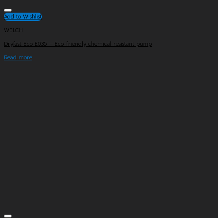
Add to Wishlist
WELCH
Dryfast Eco E035 – Eco-friendly chemical resistant pump
Read more