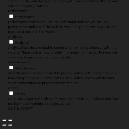
content of the website on social media platforms, collect feedbacks, and
other third-party features.
Performance
Performance
Performance cookies are used to understand and analyze the key
performance indexes of the website which helps in delivering a better
user experience for the visitors.
Analytics
Analytics
Analytical cookies are used to understand how visitors interact with the
website. These cookies help provide information on metrics the number
of visitors, bounce rate, traffic source, etc.
Advertisement
Advertisement
Advertisement cookies are used to provide visitors with relevant ads and
marketing campaigns. These cookies track visitors across websites and
collect information to provide customized ads.
Others
Others
Other uncategorized cookies are those that are being analyzed and have
not been classified into a category as yet.
SAVE & ACCEPT