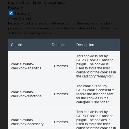
may affect your browsing experience.
Necessary
Necessary
Always Enabled
Necessary cookies are absolutely essential for the website to function
properly. These cookies ensure basic functionalities and security features
of the website, anonymously.
Cookie
Duration
Description
This cookie is set by
GDPR Cookie Consent
cookielawinfo-
plugin. The cookie is
11 months
checkbox-analytics
used to store the user
consent for the cookies in
the category "Analytics".
The cookie is set by
GDPR cookie consent to
cookielawinfo-
11 months
record the user consent
checkbox-functional
for the cookies in the
category "Functional".
This cookie is set by
GDPR Cookie Consent
cookielawinfo-
plugin. The cookies is
11 months
checkbox-necessary
used to store the user
consent for the cookies in