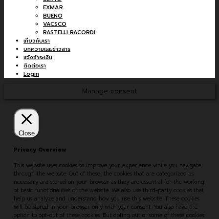
EXMAR
BUENO
VACSCO
RASTELLI RACORDI
เกี่ยวกับเรา
บทความและข่าวสาร
แจ้งชำระเงิน
ติดต่อเรา
Login
Manage consent
Close
Privacy Overview
This website uses cookies to improve your experience while you navigate
through the website. Out of these, the cookies that are categorized as
necessary are stored on your browser as they are essential for the working
of basic functionalities of the website. We also use third-party cookies that
help us analyze and understand how you use this website. These cookies
will be stored in your browser only with your consent. You also have the
option to opt-out of these cookies. But opting out of some of these cookies