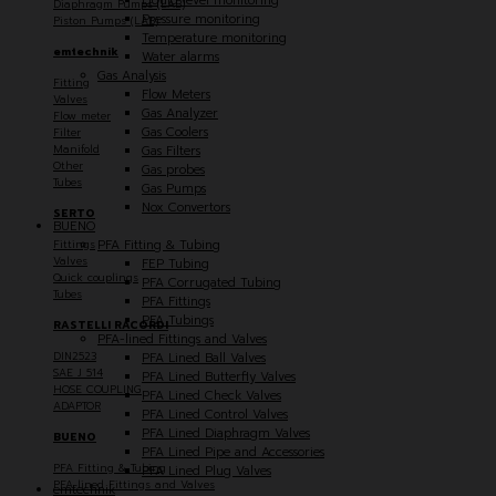
Liquid level monitoring
Diaphragm Pumps (LAB)
Pressure monitoring
Piston Pumps (LAB)
Temperature monitoring
emtechnik
Water alarms
Gas Analysis
Fitting
Flow Meters
Valves
Gas Analyzer
Flow meter
Gas Coolers
Filter
Manifold
Gas Filters
Other
Gas probes
Tubes
Gas Pumps
Nox Convertors
SERTO
BUENO
PFA Fitting & Tubing
Fittings
Valves
FEP Tubing
Quick couplings
PFA Corrugated Tubing
Tubes
PFA Fittings
PFA Tubings
RASTELLI RACORDI
PFA-lined Fittings and Valves
DIN2523
PFA Lined Ball Valves
SAE J 514
PFA Lined Butterfly Valves
HOSE COUPLING
PFA Lined Check Valves
ADAPTOR
PFA Lined Control Valves
PFA Lined Diaphragm Valves
BUENO
PFA Lined Pipe and Accessories
PFA Fitting & Tubing
PFA Lined Plug Valves
PFA-lined Fittings and Valves
emtechnik