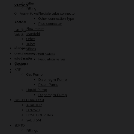
Filter
VACSCO
Fitting
Flexible tube connector
Oil Rotary Pump
Other connection type
EXMAR
Pipe connector
Flow meter
Fittings
Manifold
Valves
Other
Tubes
เกี่ยวกับเรา
Valves
บทความและข่าวสาร
Ball Valves
แจ้งชำระเงิน
Regulation valves
ติดต่อเรา
EXMAR
KNF
Gas Pump
Diaphragm Pump
Piston Pump
Liquid Pump
Diaphragm Pump
RASTELLI RACORDI
ADAPTOR
DIN2523
HOSE COUPLING
SAE J 514
SERTO
Fittings