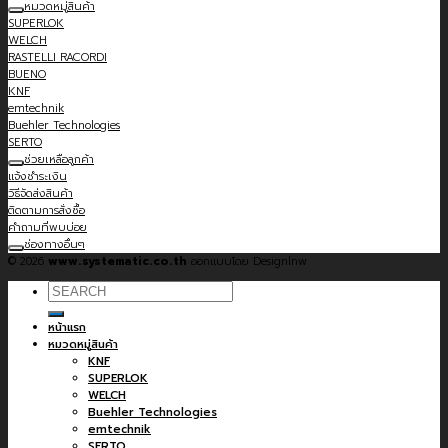
หมวดหมู่สินค้า
SUPERLOK
WELCH
RASTELLI RACORDI
BUENO
KNF
emtechnik
Buehler Technologies
SERTO
ช่วยเหลือลูกค้า
แจ้งชำระเงิน
วิธีจัดส่งสินค้า
ติดตามการสั่งซื้อ
คำถามที่พบบ่อย
ช่องทางอื่นๆ
© 2026
www.systematic.co.th
ออกแบบโดย Designlnw
Search
for:
หน้าแรก
หมวดหมู่สินค้า
KNF
SUPERLOK
WELCH
Buehler Technologies
emtechnik
SERTO