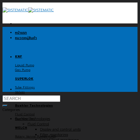
Skip
to
content
หน้าแรก
หมวดหมู่สินค้า
KNF
Liquid Pump
Gas Pump
SUPERLOK
Tube Fittings
Valves
Flexible Metal Hose
Search
for:
Buehler Technologies
Categories
Fluid Control
Buehler Technologies
Gas Analysis
Fluid Control
WELCH
Display and control units
Filter monitoring
Rotary Vanne Pumps (LAB)