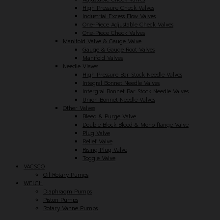
High Pressure Check Valves
Industrial Excess Flow Valves
One-Piece Adjustable Check Valves
One-Piece Check Valves
Manifold Valve & Gauge Valve
Gauge & Gauge Root Valves
Manifold Valves
Needle Vlaves
High Pressure Bar Stock Needle Valves
Integral Bonnet Needle Valves
Intergral Bonnet Bar Stock Needle Valves
Union Bonnet Needle Valves
Other Valves
Bleed & Purge Valve
Double Block Bleed & Mono flange Valve
Plug Valve
Relief Valve
Rising Plug Valve
Toggle Valve
VACSCO
Oil Rotary Pumps
WELCH
Diaphragm Pumps
Piston Pumps
Rotary Vanne Pumps