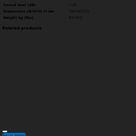
Sound level (dB)
< 45
Dimensions (W/D/H) in mm
156/260/253
Weight kg (lbs)
8.9 (19.6)
Related products
Add to Wishlist