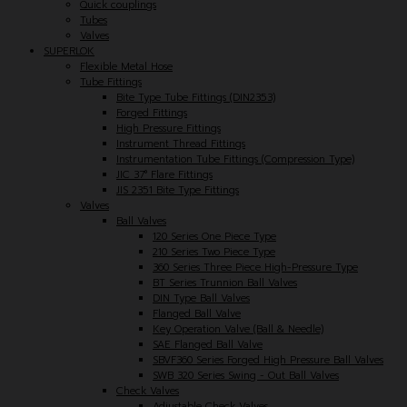
Quick couplings
Tubes
Valves
SUPERLOK
Flexible Metal Hose
Tube Fittings
Bite Type Tube Fittings (DIN2353)
Forged Fittings
High Pressure Fittings
Instrument Thread Fittings
Instrumentation Tube Fittings (Compression Type)
JIC 37° Flare Fittings
JIS 2351 Bite Type Fittings
Valves
Ball Valves
120 Series One Piece Type
210 Series Two Piece Type
360 Series Three Piece High-Pressure Type
BT Series Trunnion Ball Valves
DIN Type Ball Valves
Flanged Ball Valve
Key Operation Valve (Ball & Needle)
SAE Flanged Ball Valve
SBVF360 Series Forged High Pressure Ball Valves
SWB 320 Series Swing - Out Ball Valves
Check Valves
Adjustable Check Valves